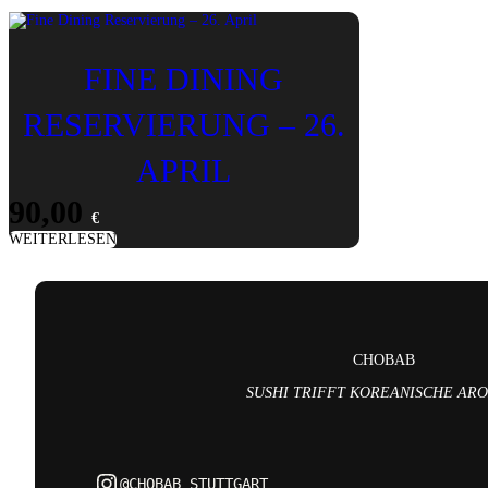
FINE DINING
RESERVIERUNG – 26.
APRIL
90,00
€
WEITERLESEN
CHOBAB
SUSHI TRIFFT KOREANISCHE AR
Instagram
@CHOBAB_STUTTGART