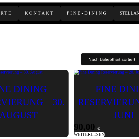
ARTE
KONTAKT
FINE-DINING
STELLA
INE DINING
FINE DIN
VIERUNG – 30.
RESERVIERUN
AUGUST
JUNI
90,00
€
WEITERLESEN