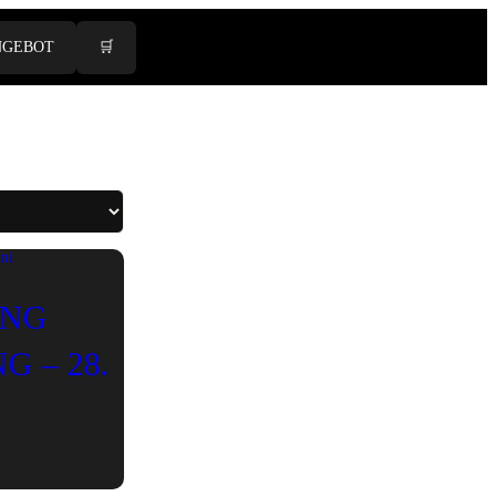
NGEBOT
🛒
ING
G – 28.