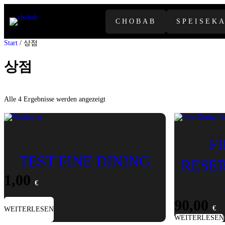
Zum
Inhalt
CHOBAB
SPEISEK
springen
Start
/ 상점
상점
Nach
Alle 4 Ergebnisse werden angezeigt
Beliebtheit
sortiert
F
TEST FINE DINING
RESER
1,00
€
90,00
€
WEITERLESEN
WEITERLESEN