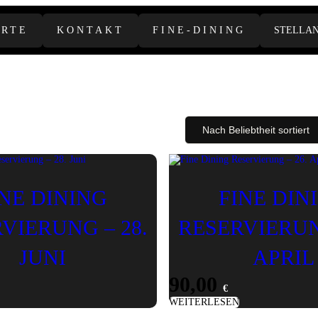
ARTE
KONTAKT
FINE-DINING
STELLA
INE DINING
FINE DIN
VIERUNG – 28.
RESERVIERUN
JUNI
APRIL
90,00
€
WEITERLESEN