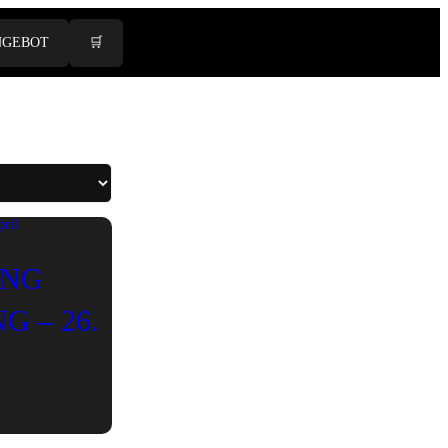
NGEBOT
🛒
ING
G – 26.